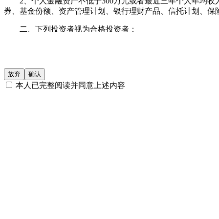
2、个人金融资产不低于300万元或者最近三年个人年均收入
券、基金份额、资产管理计划、银行理财产品、信托计划、
二、下列投资者视为合格投资者：
1、社会保障基金、企业年金、慈善基金；
2、依法设立并受国务院金融监督管理机构监管的投资计划
放弃
确认
3、投资于所管理私募基金的私募基金管理人及其从业人员
本人已完整阅读并同意上述内容
4、中国证监会规定的其他投资者。
本网站所载的各种信息和数据等仅供参考, 并不构成广告或销
者应仔细审阅相关金融产品的合同文件等以了解其风险因素, 
基金产品净值可能会有较大的波动, 并可能在短时间内大幅下
资产品适合您的需要。如有怀疑, 请咨询按中国内地法规注册的
投资目标。
投资产品的价格及其收益存在涨跌变动, 而过往的产品业绩数
据做出投资决策, 否则由投资者自行承担所有风险。
本网站所载的各种信息和数据等是我们认为合法或已公开的