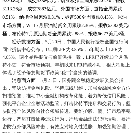
9230.84点，成交3338亿元；创业板指全周累涨2.62%，报收
3113.26点，成交7863亿元。外围市场方面，道指全周累跌
0.51%，纳指全周累涨0.31%，标普500全周累跌0.43%。原油
市场方面，WTI 7月原油期货全周累跌2.36%，报收63.82美元/
桶，布伦特7月原油期货全周累跌2.88%，报收66.73美元/桶。
        经济数据方面，
5月20日，中国人民银行授权全国银行间
同业拆借中心公布，1年期LPR为3.85%，5年期以上LPR为
4.65%。两个品种报价与前值保持一致，LPR已连续13个月保
持不变，符合市场预期。年初以来LPR持续不动，很大程度上
体现了经济修复期货币政策“稳”字当头的基调。
        消息面方面，
5月21日，国务院金融稳定发展委员会指
出，坚决防控金融风险。坚持底线思维，加强金融风险全方位
扫描预警，推动中小金融机构改革化险，着力降低信用风险，
强化平台企业金融活动监管，打击比特币挖矿和交易行为，坚
决防范个体风险向社会领域传递。要维护股、债、汇市场平稳
运行，严厉打击证券违法行为，严惩金融违法犯罪活动。要严
密防范外部风险冲击，有效应对输入性通胀，加强预期管理，